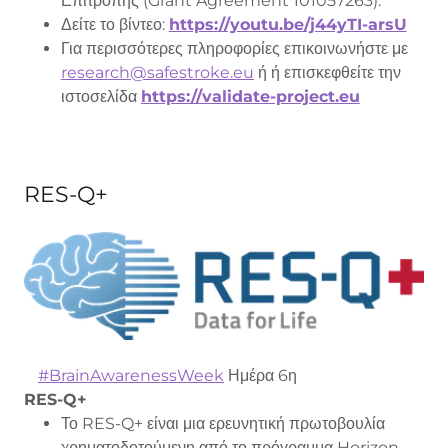
Επιτροπής (Grant Agreement 101057263).
Δείτε το βίντεο:
https://youtu.be/j44yTI-arsU
Για περισσότερες πληροφορίες επικοινωνήστε με
research@safestroke.eu
ή ή επισκεφθείτε την
ιστοσελίδα
https://validate-project.eu
RES-Q+
#BrainAwarenessWeek
Ημέρα 6η
RES-Q+
Το RES-Q+ είναι μια ερευνητική πρωτοβουλία
χρηματοδοτούμενη από το πρόγραμμα Horizon