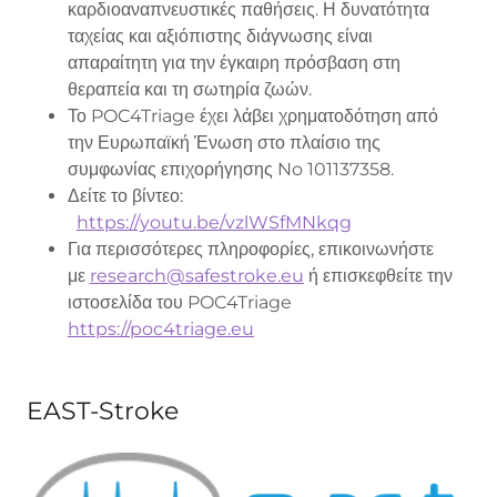
καρδιοαναπνευστικές παθήσεις. Η δυνατότητα
ταχείας και αξιόπιστης διάγνωσης είναι
απαραίτητη για την έγκαιρη πρόσβαση στη
θεραπεία και τη σωτηρία ζωών.
Το POC4Triage έχει λάβει χρηματοδότηση από
την Ευρωπαϊκή Ένωση στο πλαίσιο της
συμφωνίας επιχορήγησης No 101137358.
Δείτε το βίντεο:
https://youtu.be/vzlWSfMNkqg
Για περισσότερες πληροφορίες, επικοινωνήστε
με
research@safestroke.eu
ή επισκεφθείτε την
ιστοσελίδα του POC4Triage
https://poc4triage.eu
EAST-Stroke