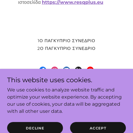
ιστοσελίδα
https://www.resqplus.eu
1Ο ΠΑΓΚΥΠΡΙΟ ΣΥΝΕΔΡΙΟ
2Ο ΠΑΓΚΥΠΡΙΟ ΣΥΝΕΔΡΙΟ
This website uses cookies.
Cyprus Stroke Association
We use cookies to analyze website traffic and
optimize your website experience. By accepting
our use of cookies, your data will be aggregated
Copyright © 2026 Cyprus Stroke Association - All Rights
with all other user data.
Reserved.
Powered by
DECLINE
ACCEPT