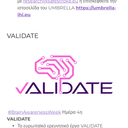
με
research@safestroke.eu
ή επισκεφθείτε την
ιστοσελίδα του UMBRELLA
https://umbrella-
ihi.eu
VALIDATE
#BrainAwarenessWeek
Ημέρα 4η
VALIDATE
Το ευρωπαϊκό ερευνητικό έργο VALIDATE